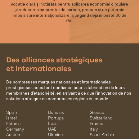
vocație clară și hotărâtă pentru aplicarea economiei circulare
și reducerea amprentei de carbon, precum și un puternic
impuls spre internaționalizare, ajungând deja în peste 30 de
țări.
Des alliances stratégiques
et internationales
De nombreuses marques nationales et internationales
prestigieuses nous font confiance pour la fabrication de leurs
membranes d’étanchéité, en arrivant à ce que l’innovation de nos
solutions atteigne de nombreuses régions du monde.
Spain
Benelux
Greece
Israel
Portugal
Switzerland
Estonia
India
France
Germany
UAE
Italy
Austria
Ukraine
Saudi Arabia