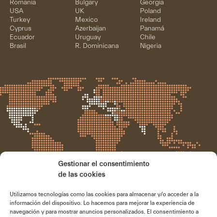
Romania
Bulgary
Georgia
USA
UK
Poland
Turkey
Mexico
Ireland
Cyprus
Azerbaijan
Panamá
Ecuador
Uruguay
Chile
Brasil
R. Dominicana
Nigeria
Gestionar el consentimiento
de las cookies
Utilizamos tecnologías como las cookies para almacenar y/o acceder a la
información del dispositivo. Lo hacemos para mejorar la experiencia de
navegación y para mostrar anuncios personalizados. El consentimiento a