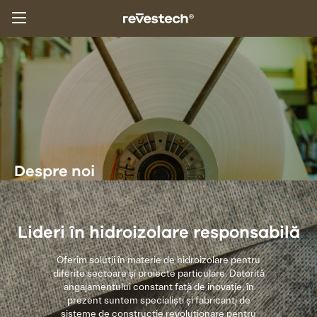
Despre noi
Lideri în hidroizolare responsabilă
Oferim soluții în materie de hidroizolare pentru
diferite sectoare și proiecte particulare. Datorită
angajamentului constant față de inovație, în
prezent suntem specialiști și fabricanți de
sisteme de construcție revoluționare pentru