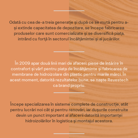
Odată cu cea de-a treia generație și după ce se mută pentru a-
și extinde capacitatea de depozitare, se începe fabricarea
produselor care sunt comercializate și se diversifică piața,
intrând cu forță în sectorul încălțămintei și al jucăriilor.
În 2009 apar două linii mari de afaceri: piese de întărire în
contrafort și vârf pentru piața de încălțăminte și fabricarea de
membrane de hidroizolare din plastic pentru marile mărci. În
acest moment, datorită rezultatelor bune, se naște Revestech
ca brand propriu.
Începe specializarea în sisteme complete de construcție, atât
pentru lucrări noi cât și pentru renovări, iar dușurile construite
devin un punct important al afacerii datorită importanței
hidroizolărilor în logistica și montajul acestora.