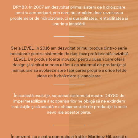
DRY80. În 2007 am dezvoltat primul sistem de hidroizolare
pentru acoperișuri, prin care nu urmărim doar rezolvarea
problemelor de hidroizolare, ci și durabilitatea, rentabilitatea și
ușurința instalării.
Seria LEVEL. În 2016 am dezvoltat primul produs dintr-o serie
inovatoare pentru sistemele de duș: tava prefabricată invizibilă
LEVEL. Un produs foarte inovator pentru dușuri care oferă
design și al cărui succes a făcut ca sistemul de producție și
manipulare să evolueze spre fabricarea proprie a orice fel de
piese de hidroizolare și canalizare.
În această evoluție, succesul sistemului nostru DRY80 de
impermeabilizare a acoperișurilor ne obligă să ne extindem
instalațiile și să adaptăm echipamentele de producție la noile
nevoi ale acestor piețe.
În prezent, cu a patra generație a fraților Martínez Gil, există o