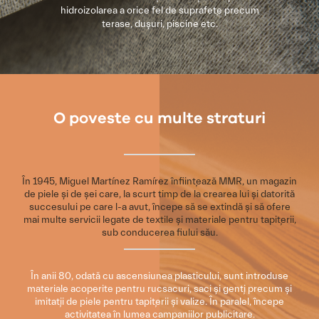
hidroizolarea a orice fel de suprafețe precum
terase, dușuri, piscine etc.
O poveste cu multe straturi
În 1945, Miguel Martínez Ramírez înființează MMR, un magazin
de piele și de șei care, la scurt timp de la crearea lui și datorită
succesului pe care l-a avut, începe să se extindă și să ofere
mai multe servicii legate de textile și materiale pentru tapițerii,
sub conducerea fiului său.
În anii 80, odată cu ascensiunea plasticului, sunt introduse
materiale acoperite pentru rucsacuri, saci și genți precum și
imitații de piele pentru tapițerii și valize. În paralel, începe
activitatea în lumea campaniilor publicitare.